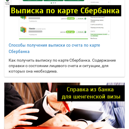
Португалия
Замбия
З
Зимбабве
Республика Гаити
Р
Республика Кипр
Израиль
И
Республика Конго
Индия
Республика
Индонезия
Способы получения выписки со счета по карте
Македония
Сбербанка
Иордания
Россия
Как получить выписку по карте Сбербанка. Содержание
Ирак
Руанда
справки о состоянии лицевого счета и ситуации, для
Иран
которых она необходима.
Румыния
Ирландия
Сальвадор
С
Исландия
Самоа
Испания
Сан-Марино
Италия
Сан-Томе и
Принсипи
Йемен
Й
Саудовская Аравия