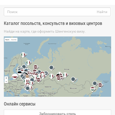
Швейцария
Ш
Швеция
Шри-Ланка
Каталог посольств, консульств и визовых центров
Эквадор
Найди на карте, где оформить Шенгенскую визу.
Э
Экваториальная
Гвинея
Эритрея
Эстония
Эфиопия
Южная Георгия и
Ю
Южные Сандвичевы
острова
Южная Корея
Онлайн сервисы
Южная Осетия
Южно-Африканская
Забронировать отель