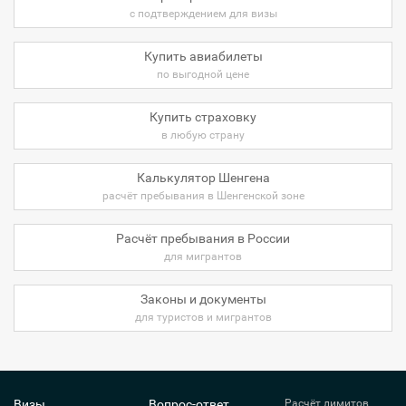
Республика
с подтверждением для визы
Южный Судан
Купить авиабилеты
по выгодной цене
Ямайка
Я
Япония
Купить страховку
в любую страну
Калькулятор Шенгена
расчёт пребывания в Шенгенской зоне
Расчёт пребывания в России
для мигрантов
Законы и документы
для туристов и мигрантов
Визы
Вопрос-ответ
Расчёт лимитов