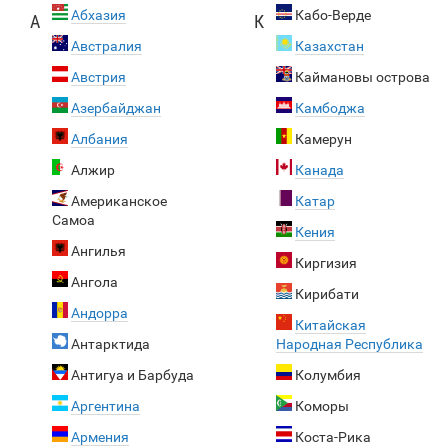
Абхазия
Кабо-Верде
А
К
Австралия
Казахстан
Австрия
Каймановы острова
Азербайджан
Камбоджа
Албания
Камерун
Алжир
Канада
Американское
Катар
Самоа
Кения
Ангилья
Киргизия
Ангола
Кирибати
Андорра
Китайская
Антарктида
Народная Республика
Антигуа и Барбуда
Колумбия
Аргентина
Коморы
Армения
Коста-Рика