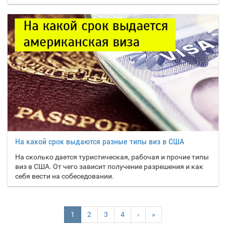
Финляндия
Фолклендские
острова
Франция
Французская
Гвиана
Хорватия
Х
Ц
Центральноафриканск
ая Республика
На какой срок выдаются разные типы виз в США
На сколько дается туристическая, рабочая и прочие типы
Чад
Ч
виз в США. От чего зависит получение разрешения и как
себя вести на собеседовании.
Черногория
Чехия
Чили
(current)
1
2
3
4
›
»