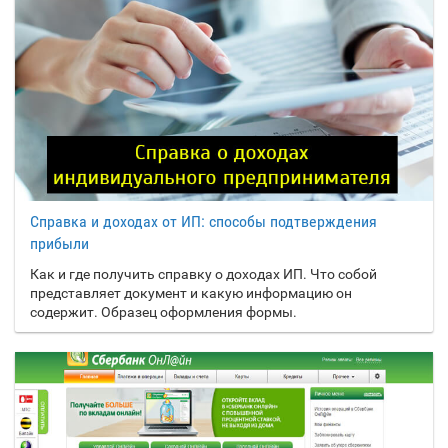
Гренада
Остров Мэн
Гренландия
Острова Кука
Греция
Острова Питкэрн
Грузия
Острова Святой
Елены, Вознесения и
Тристан-да-Кунья
Дания
Д
Демократическая
Пакистан
П
Республика Конго
Справка и доходах от ИП: способы подтверждения
Палау
прибыли
Джерси
Палестина
Как и где получить справку о доходах ИП. Что собой
Джибути
представляет документ и какую информацию он
Панама
Доминика
содержит. Образец оформления формы.
Папуа-Новая Гвинея
Доминиканская
Республика
Парагвай
Перу
Египет
Е
Польша