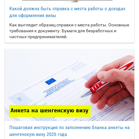
Штаты Америки
Какой должна быть справка с места работы о доходах
Соломоновы
для оформления визы
Острова
Как выглядит образец справки с места работы. Основные
Сомали
требования к документу. Бумаги для безработных и
частных предпринимателей.
Судан
Суринам
Сьерра-Леоне
Таджикистан
Т
Таиланд
Танзания
Теркс и Кайкос
Того
Токелау
Пошаговая инструкция по заполнению бланка анкеты на
Тонга
шенгенскую визу 2026 года
Тринидад и Тобаго