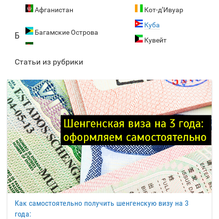
Афганистан
Кот-д’Ивуар
Куба
Багамские Острова
Б
Кувейт
Бангладеш
Статьи из рубрики
Барбадос
Лаос
Л
Бахрейн
Латвия
Беларусь
Лесото
Белиз
Либерия
Бельгия
Ливан
Бенин
Ливия
Бермудские
Литва
Острова
Лихтенштейн
Болгария
Люксембург
Боливия
Как самостоятельно получить шенгенскую визу на 3
Маврикий
Босния и
М
года:
Герцеговина