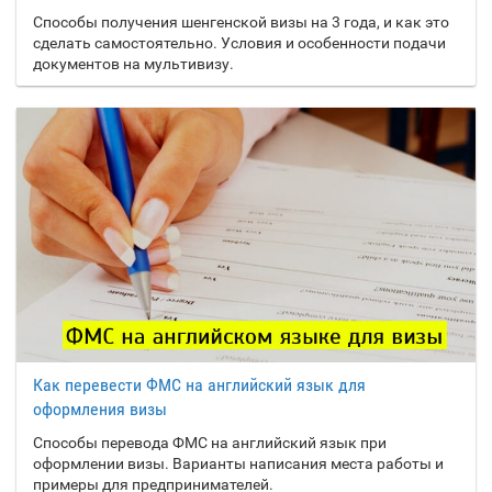
Мавритания
Способы получения шенгенской визы на 3 года, и как это
Ботсвана
Мадагаскар
сделать самостоятельно. Условия и особенности подачи
документов на мультивизу.
Бразилия
Малави
Британская
Малайзия
территория в
Индийском океане
Мали
Британские
Мальдивы
Виргинские острова
Мальта
Бруней
Марокко
Буркина-Фасо
Маршалловы
Бурунди
Острова
Бутан
Мексика
Мозамбик
Вануату
Как перевести ФМС на английский язык для
В
Молдавия
оформления визы
Ватикан
Монако
Способы перевода ФМС на английский язык при
Великобритания
оформлении визы. Варианты написания места работы и
Монголия
Венгрия
примеры для предпринимателей.