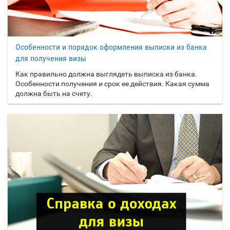
Свазиленд
Северная Корея
Сейшельские
Особенности и порядок оформления выписки из банка
острова
для получения визы
Сенегал
Как правильно должна выглядеть выписка из банка.
Особенности получения и срок ее действия. Какая сумма
Сент-Винсент и
должна быть на счету.
Гренадины
Сент-Китс и Невис
Сент-Люсия
Сербия
Сингапур
Сирия
Словакия
Словения
Соединённые