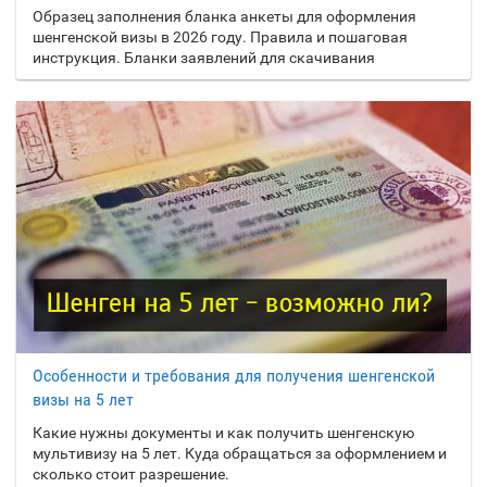
Образец заполнения бланка анкеты для оформления
Тувалу
шенгенской визы в 2026 году. Правила и пошаговая
инструкция. Бланки заявлений для скачивания
Тунис
Туркмения
Турция
Уганда
У
Узбекистан
Украина
Уругвай
Фарерские острова
Ф
Федеративные
Особенности и требования для получения шенгенской
Штаты Микронезии
визы на 5 лет
Фиджи
Какие нужны документы и как получить шенгенскую
мультивизу на 5 лет. Куда обращаться за оформлением и
Филиппины
сколько стоит разрешение.