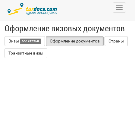
Toggle
navigati
Оформление визовых документов
Визы
Оформление документов
Страны
все статьи
Транзитные визы