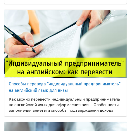
Монтсеррат
Венесуэла
Мьянма
Восточный Тимор
Вьетнам
Намибия
Н
Науру
Габон
Г
Непал
Гайана
Нигер
Гамбия
Нигерия
Гана
Нидерланды
Гватемала
Никарагуа
Способы перевода “индивидуальный предприниматель”
Гвинея
Ниуэ
на английский язык для визы
Гвинея-Бисау
Новая Зеландия
Как можно перевести индивидуальный предприниматель
Германия
на английский язык для оформления визы. Особенности
Норвегия
заполнения анкеты и способы подтверждения дохода.
Гернси
Гибралтар
ОАЭ
О
Гондурас
Оман