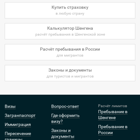
Купить страховку
в любую страну
Калькулятор Шенгена
расчёт пребывания в Шенгенской зоне
Расчёт пребывания в России
для мигрантов
Законы и документы
для туристов и мигрантов
Визы
Вопрос-ответ
Расчёт лимитов
Пребывание в
Загранпаспорт
Где оформить
Шенгене
визу?
Иммиграция
Пребывание в
Законы и
России
Пересечение
документы
границы