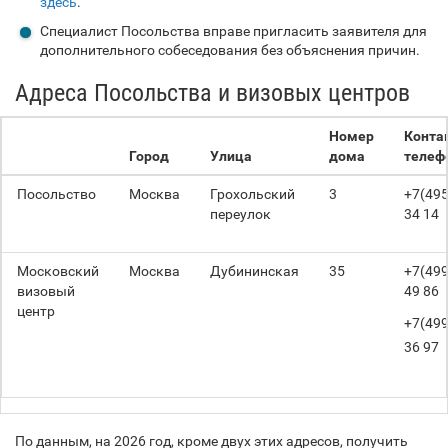
здесь
.
Специалист Посольства вправе пригласить заявителя для
дополнительного собеседования без объяснения причин.
Адреса Посольства и визовых центров
Номер
Конта
Город
Улица
дома
телеф
Посольство
Москва
Грохольский
3
+7(495
переулок
34 14
Московский
Москва
Дубининская
35
+7(499
визовый
49 86
центр
+7(499
36 97
По данным, на 2026 год, кроме двух этих адресов, получить