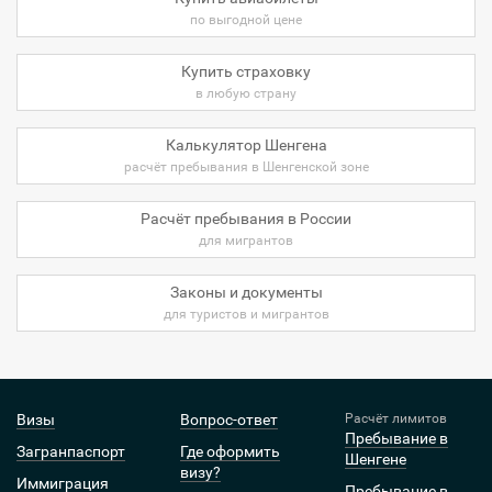
по выгодной цене
Купить страховку
в любую страну
Калькулятор Шенгена
расчёт пребывания в Шенгенской зоне
Расчёт пребывания в России
для мигрантов
Законы и документы
для туристов и мигрантов
Визы
Вопрос-ответ
Расчёт лимитов
Пребывание в
Загранпаспорт
Где оформить
Шенгене
визу?
Иммиграция
Пребывание в