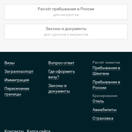
Расчёт пребывания в России
для мигрантов
Законы и документы
для туристов и мигрантов
Визы
Вопрос-ответ
Расчёт лимитов
Пребывание в
Загранпаспорт
Где оформить
Шенгене
визу?
Иммиграция
Пребывание в
Законы и
России
Пересечение
документы
границы
Бронирование
Отель
Авиабилеты
Страховка
Контакты
Карта сайта