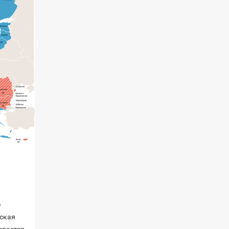
е
нская