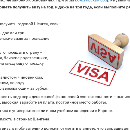
вполне законных основаниях. При этом
консульский сбор
не увелич
ожете получить визу на год, и даже на три года, если выполните р
олучить годовой Шенген, если:
ь две или три
нские визы за последние
сто посещать страну –
, близкие родственники,
на следующую поездку
алистом, чиновником,
ном, по роду
то выезжающим за рубеж.
авить подтверждение своей финансовой состоятельности – выписк
, высокая заработная плата, постоянное место работы.
ться в университете или ином учебном заведении в Европе.
мость в странах Шенгена.
визу, вы обязательно должны отметить в анкете, что запрашивает