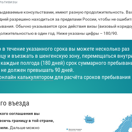
ультивизы
выдаваемые консульствами, имеют разную продолжительность. В
дней разрешено находиться за пределами России, чтобы не ошибит
вания. Обычно указывается срок действия визы (визовый коридор
олжительностью в один год. Ниже указаны цифры – 180/90.
о в течение указанного срока вы можете несколько раз
ицу и въезжать в шенгенскую зону, перемещаться внутр
м каждые полгода (180 дней) срок суммарного пребыван
 не должен превышать 90 дней.
онлайн калькулятором
для расчёта сроков пребывания
го въезда
кого соглашения вы
сечь границу в той стране,
чили.
Дальше можно