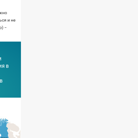
ажно
ься и не
) −
и
ия в
 в