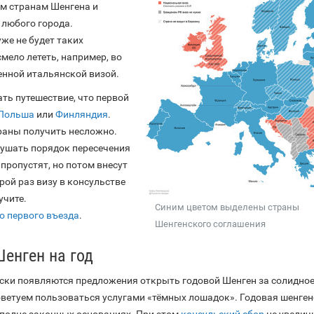
ем странам Шенгена и
 любого города.
же не будет таких
мело лететь, например, во
енной итальянской визой.
ть путешествие, что первой
Польша
или
Финляндия
.
траны получить несложно.
рушать порядок пересечения
 пропустят, но потом внесут
орой раз визу в консульстве
учите.
Синим цветом выделены страны
о первого въезда
.
Шенгенского соглашения
Шенген на год
ески появляются предложения открыть годовой Шенген за солидно
оветуем пользоваться услугами «тёмных лошадок». Годовая шенге