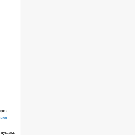
срок
виза
удущем.