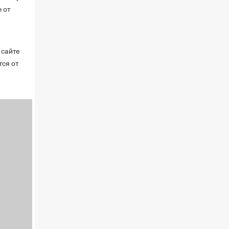
 от
 сайте
тся от