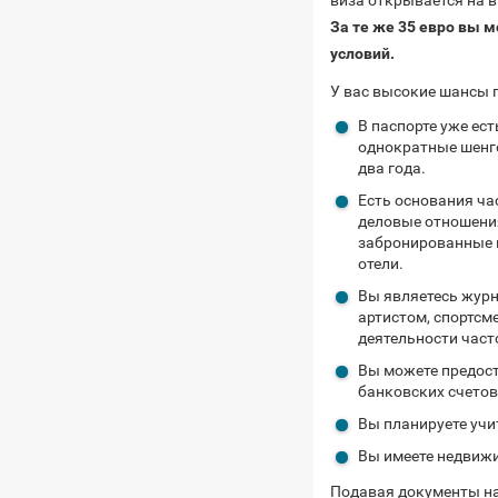
виза открывается на 
За те же 35 евро вы м
условий.
У вас высокие шансы п
В паспорте уже ест
однократные шенге
два года.
Есть основания ча
деловые отношения
забронированные 
отели.
Вы являетесь журн
артистом, спортсме
деятельности час
Вы можете предост
банковских счетов
Вы планируете учи
Вы имеете недвижи
Подавая документы на 