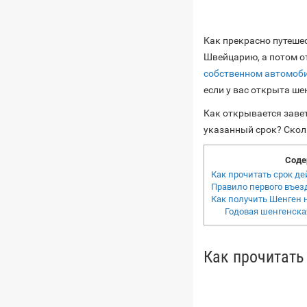
Как прекрасно путешес
Швейцарию, а потом о
собственном автомоб
если у вас открыта ше
Как открывается завет
указанный срок? Скол
Соде
Как прочитать срок д
Правило первого въез
Как получить Шенген н
Годовая шенгенска
Как прочитать