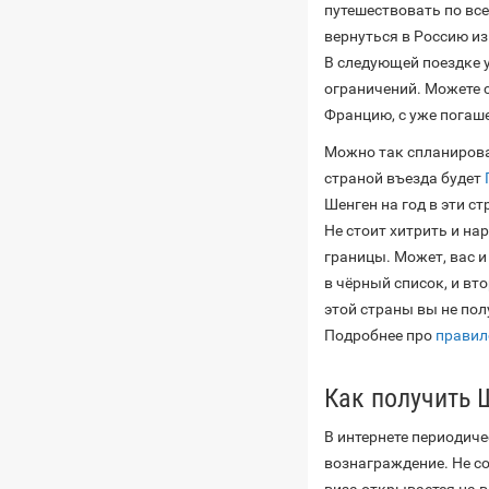
путешествовать по вс
вернуться в Россию из
В следующей поездке у
ограничений. Можете с
Францию, с уже погаш
Можно так спланирова
страной въезда будет
Шенген на год в эти с
Не стоит хитрить и на
границы. Может, вас и
в чёрный список, и вт
этой страны вы не пол
Подробнее про
правил
Как получить 
В интернете периодич
вознаграждение. Не с