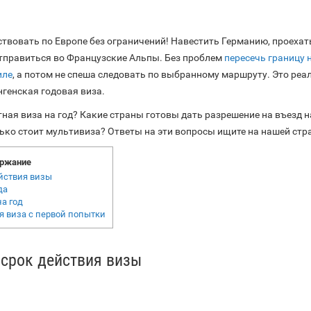
твовать по Европе без ограничений! Навестить Германию, проехат
тправиться во Французские Альпы. Без проблем
пересечь границу 
иле
, а потом не спеша следовать по выбранному маршруту. Это реа
нгенская годовая виза.
ная виза на год? Какие страны готовы дать разрешение на въезд н
ько стоит мультивиза? Ответы на эти вопросы ищите на нашей стр
ржание
ействия визы
да
а год
я виза с первой попытки
 срок действия визы