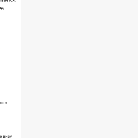
ивается.
яд
и с
е визу