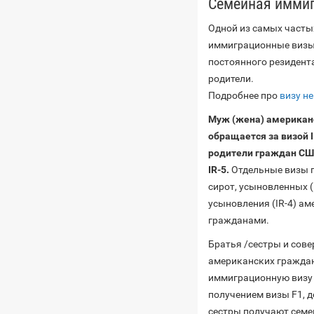
Семейная имми
Одной из самых часты
иммиграционные визы
постоянного резидента
родители.
Подробнее про
визу н
Муж (жена) американ
обращается за визой I
родители граждан США
IR-5.
Отдельные визы п
сирот, усыновленных 
усыновления (IR-4) а
гражданами.
Братья /сестры и сов
американских граждан
иммиграционную визу 
получением визы F1, де
сестры получают семе