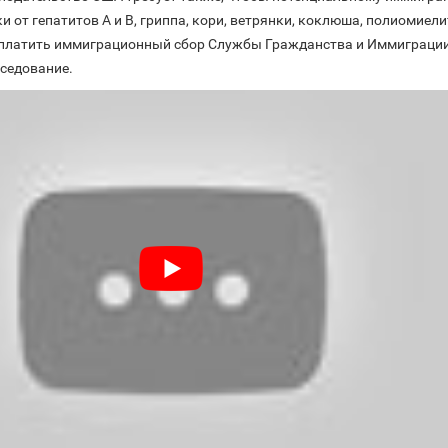
 от гепатитов А и В, гриппа, кори, ветрянки, коклюша, полиомиелит
 оплатить иммиграционный сбор Службы Гражданства и Иммиграции
еседование.