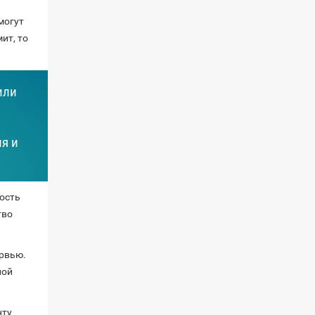
могут
ит, то
или
ля и
ость
тво
ервью.
ной
нту