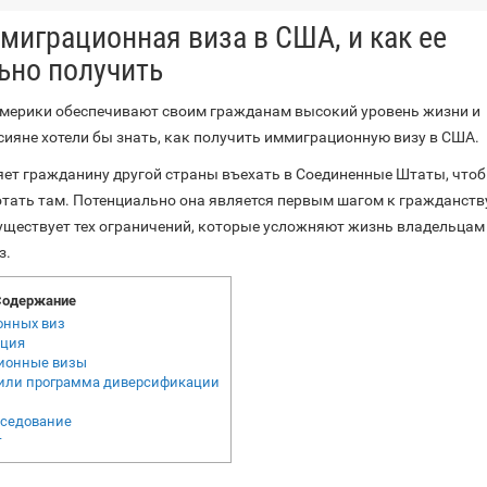
миграционная виза в США, и как ее
ьно получить
мерики обеспечивают своим гражданам высокий уровень жизни и
сияне хотели бы знать, как получить иммиграционную визу в США.
яет гражданину другой страны въехать в Соединенные Штаты, что
отать там. Потенциально она является первым шагом к гражданств
уществует тех ограничений, которые усложняют жизнь владельцам
з.
Содержание
онных виз
ация
ионные визы
d или программа диверсификации
седование
г