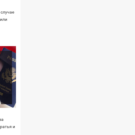
 случае
 или
за
Братья и