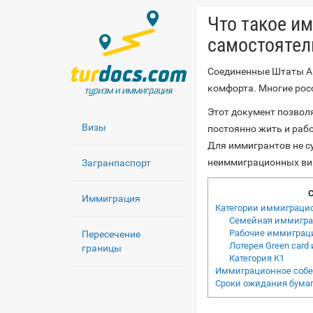
Что такое им
самостоятел
Соединенные Штаты А
комфорта. Многие рос
Этот документ позвол
Визы
постоянно жить и раб
Для иммигрантов не с
неиммиграционных ви
Загранпаспорт
Иммиграция
Категории иммиграци
Семейная иммигр
Рабочие иммиграц
Пересечение
Лотерея Green car
границы
Категория K1
Иммиграционное собе
Сроки ожидания бума