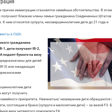
грация
х причин иммиграции становятся семейные обстоятельства. В этом
 получают близкие члены семьи гражданина Соединенных Штатов
. К ним относятся супруги, несовершеннолетние дети до 21 года и
евесты в США
.
ского гражданина
R-1, дети получают IR-2,
 подают бумаги на визу
редназначены для детей-
(IR-3) или ожидающих
мериканскими
ершеннолетние дети
 могут получить
семейного приоритета. Неженатые/ незамужние дети обращаются 
ти, состоящие в браке (супруги и малолетние дети) – за визой F3. 
йную визу четвертого приоритета F4