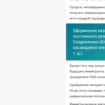
Супруги, несовершенн
получить иммиграционн
есть каждый год выда
Оформление виз
постоянного рез
Соединенных Шта
касающуюся член
т. д.).
Кроме того, ему нужн
будущего иммигранта. 
гражданина США оказ
Одобренная петиция п
Но до этого кандидат
американским посольс
Иммиграционное закон