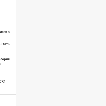
иеся в
 Штаты
егория
ы
 CR1