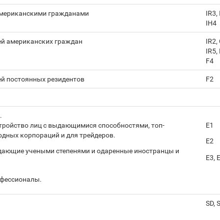
американскими гражданами
IR3, 
IH4
ей американских граждан
IR2,
IR5, 
F4
й постоянных резидентов
F2
.
тройство лиц с выдающимися способностями, топ-
E1
дных корпораций и для трейдеров.
E2
дающие учеными степенями и одаренные иностранцы и
E3, 
офессионалы.
SD, 