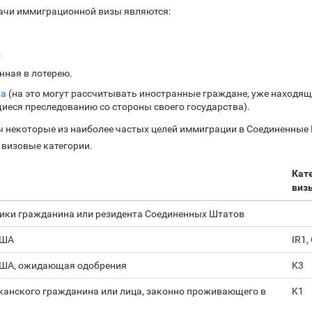
ачи иммиграционной визы являются:
.
нная в лотерею.
ща
(на это могут рассчитывать иностранные граждане, уже находящ
еся преследованию со стороны своего государства).
ы некоторые из наиболее частых целей иммиграции в Соединенные
 визовые категории.
Кат
виз
ики гражданина или резидента Соединенных Штатов
США
IR1,
США, ожидающая одобрения
K3
канского гражданина или лица, законно проживающего в
K1