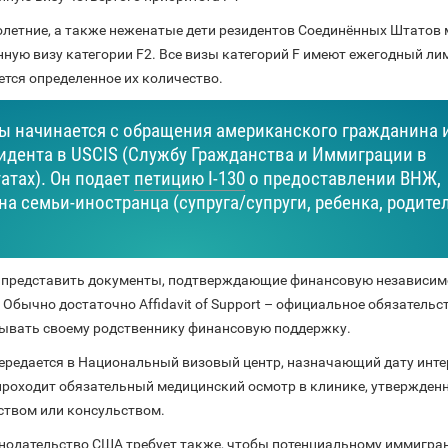
олетние, а также неженатые дети резидентов Соединённых Штатов 
ую визу категории F2. Все визы категорий F имеют ежегодный лим
ется определенное их количество.
ы начинается с обращения американского гражданина 
идента в USCIS (Службу Гражданства и Иммиграции в
тах). Он подает
петицию I-130
о предоставлении ВНЖ,
а семьи-иностранца (супруга/супруги, ребенка, родите
о представить документы, подтверждающие финансовую независим
Обычно достаточно Affidavit of Support – официальное обязательс
ывать своему родственнику финансовую поддержку.
ередается в Национальный визовый центр, назначающий дату инт
 проходит обязательный медицинский осмотр в клинике, утвержден
твом или консульством.
одательство США требует также, чтобы потенциальному иммигра