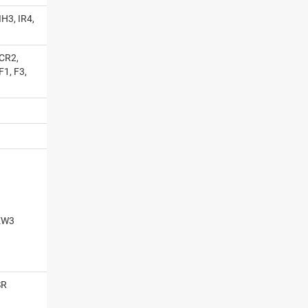
IH3, IR4,
 CR2,
F1, F3,
EW3
SR