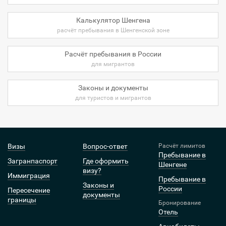
Калькулятор Шенгена
расчёт пребывания в Шенгенской зоне
Расчёт пребывания в России
для мигрантов
Законы и документы
для туристов и мигрантов
Визы
Вопрос-ответ
Расчёт лимитов
Пребывание в
Загранпаспорт
Где оформить
Шенгене
визу?
Иммиграция
Пребывание в
Законы и
России
Пересечение
документы
границы
Бронирование
Отель