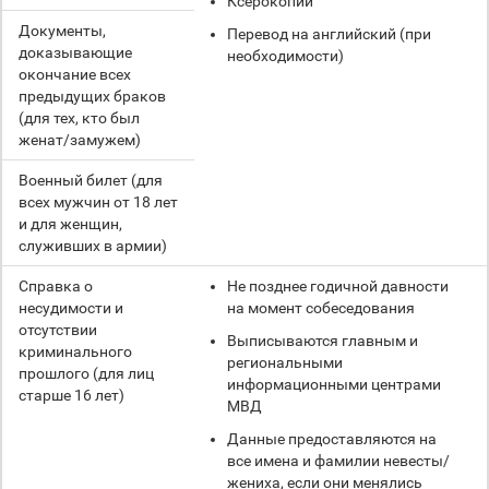
Ксерокопии
Документы,
Перевод на английский (при
доказывающие
необходимости)
окончание всех
предыдущих браков
(для тех, кто был
женат/замужем)
Военный билет (для
всех мужчин от 18 лет
и для женщин,
служивших в армии)
Справка о
Не позднее годичной давности
несудимости и
на момент собеседования
отсутствии
Выписываются главным и
криминального
региональными
прошлого (для лиц
информационными центрами
старше 16 лет)
МВД
Данные предоставляются на
все имена и фамилии невесты/
жениха, если они менялись