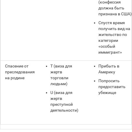
(конфессия
должна быть
признана в США)
Спустя время
получить вид на
жительство по
категории
«особый
иммигрант»
Спасение от
T (виза для
Прибыть в
преследования
жертв
Америку
на родине
торговли
Попросить
людьми)
предоставить
U (виза для
убежище
жертв
преступной
деятельности)