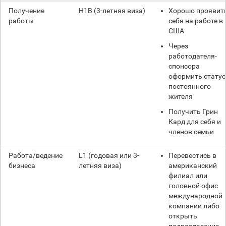
Получение
H1B (3-летняя виза)
Хорошо проявит
работы
себя на работе в
США
Через
работодателя-
спонсора
оформить статус
постоянного
жителя
Получить Грин
Кард для себя и
членов семьи
Работа/ведение
L1 (годовая или 3-
Перевестись в
бизнеса
летняя виза)
американский
филиал или
головной офис
международной
компании либо
открыть