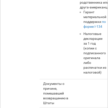
родственника ил
друга-американц
Гарант
материальной
поддержки
по
форме I-134
Налоговые
декларации
за 1 год
(копии с
подписанного
оригинала
либо
распечатки из
налоговой)
Документы о
причине,
помешавшей
возвращению в
Штаты