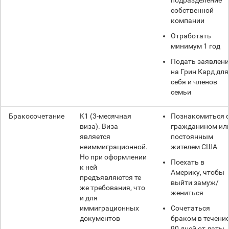
подразделение
собственной
компании
Отработать
минимум 1 год
Подать заявлени
на Грин Кард для
себя и членов
семьи
Бракосочетание
K1 (3-месячная
Познакомиться 
виза). Виза
гражданином ил
является
постоянным
неиммиграционной.
жителем США
Но при оформлении
Поехать в
к ней
Америку, чтобы
предъявляются те
выйти замуж/
же требования, что
жениться
и для
иммиграционных
Сочетаться
документов
браком в течени
90 дней от даты