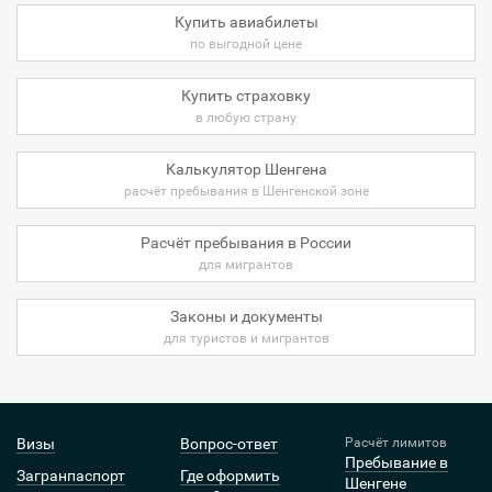
Купить авиабилеты
по выгодной цене
Купить страховку
в любую страну
Калькулятор Шенгена
расчёт пребывания в Шенгенской зоне
Расчёт пребывания в России
для мигрантов
Законы и документы
для туристов и мигрантов
Визы
Вопрос-ответ
Расчёт лимитов
Пребывание в
Загранпаспорт
Где оформить
Шенгене