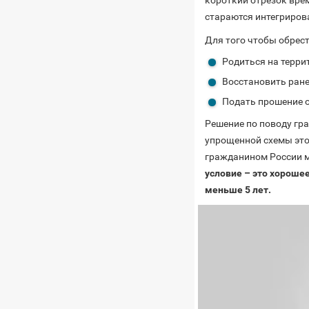
короткий отрезок врем
стараются интегриров
Для того чтобы обрести
Родиться на терри
Восстановить ране
Подать прошение о
Решение по поводу гр
упрощенной схемы это
гражданином России м
условие – это хороше
меньше 5 лет.