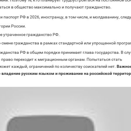
ени. Поэтому те, кто планирует трудоустроиться на постоянной осн
аться в общество максимально и получают гражданство.
 паспорт РФ в 2026, иностранцу, в том числе, и молдаванину, следу
тории России.
е утраченное гражданство РФ.
 смене гражданства в рамках стандартной или упрощенной прогр
ажданства РФ в общем порядке принимает глава государства. В сл
 право переходит к миграционным органам. Попытаться стать
ожет каждый, ограничений по количеству соискателей нет.
Важно
е владение русским языком и проживание на российской территор