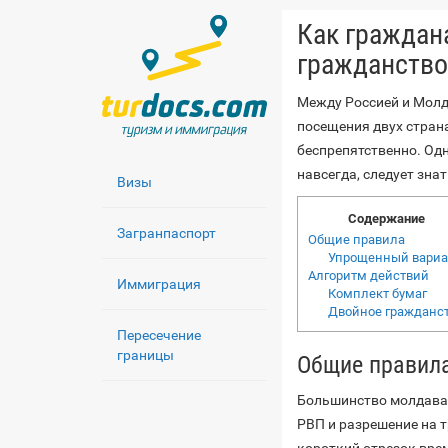
Как граждан
гражданство
Между Россией и Молд
посещения двух стран
беспрепятственно. Од
навсегда, следует зна
Визы
Содержание
Загранпаспорт
Общие правила
Упрощенный вариа
Алгоритм действий
Иммиграция
Комплект бумаг
Двойное гражданс
Пересечение
границы
Общие правил
Большинство молдаван
РВП и разрешение на 