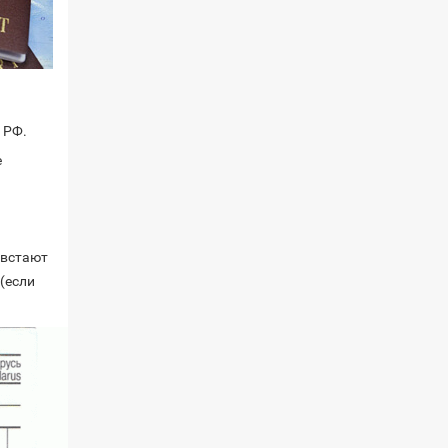
 РФ.
е
 встают
(если