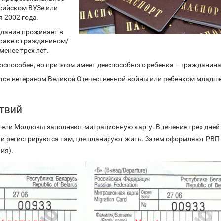
сийском ВУЗе или
я 2002 года.
данин проживает в
браке с гражданином/
менее трех лет.
оспособен, но при этом имеет дееспособного ребенка – гражданина
тся ветераном Великой Отечественной войны или ребенком младш
твий
тели Молдовы заполняют миграционную карту. В течение трех дней
 и регистрируются там, где планируют жить. Затем оформляют РВП 
ия).