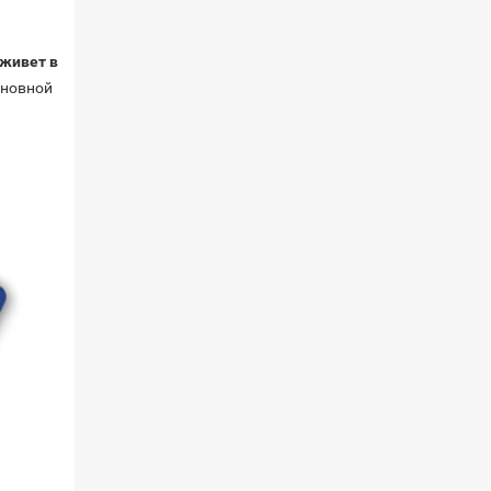
 живет в
сновной