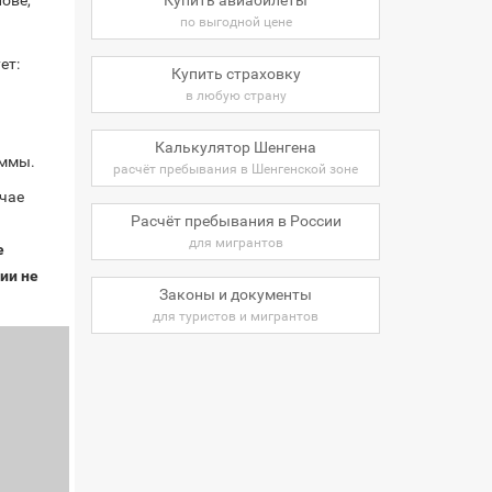
ове,
по выгодной цене
ет:
Купить страховку
в любую страну
Калькулятор Шенгена
аммы.
расчёт пребывания в Шенгенской зоне
учае
Расчёт пребывания в России
для мигрантов
е
ии не
Законы и документы
для туристов и мигрантов