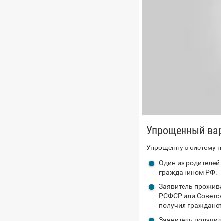
Упрощенный ва
Упрощенную систему п
Один из родителей
гражданином РФ.
Заявитель прожива
РСФСР или Советск
получил гражданст
Заявитель получи