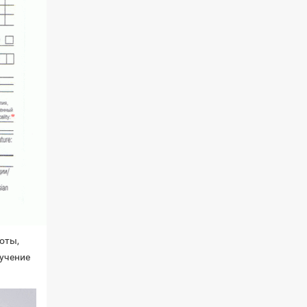
оты,
учение