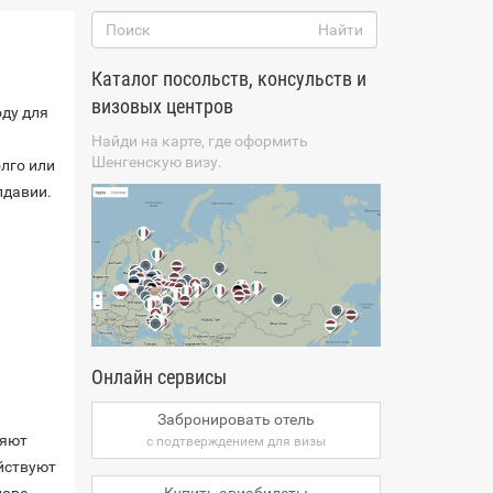
Каталог посольств, консульств и
визовых центров
ду для
Найди на карте, где оформить
Шенгенскую визу.
лго или
лдавии.
Онлайн сервисы
Забронировать отель
ляют
с подтверждением для визы
ействуют
Купить авиабилеты