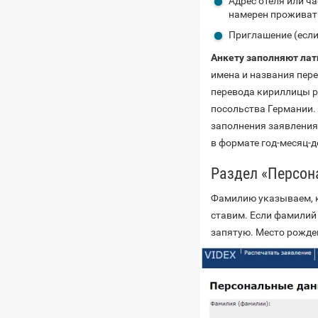
Адрес отеля или ча
намерен проживат
Приглашение (если 
Анкету заполняют ла
имена и названия пере
перевода кириллицы р
посольства Германии. 
заполнения заявления
в формате год-месяц-д
Раздел «Персон
Фамилию указываем, ка
ставим. Если фамилий
запятую. Место рожден