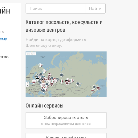
айн
Каталог посольств, консульств и
визовых центров
нк
тему
Найди на карте, где оформить
Шенгенскую визу.
ство
Онлайн сервисы
Забронировать отель
с подтверждением для визы
Купить авиабилеты