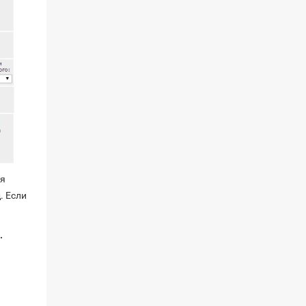
ся
. Если
.