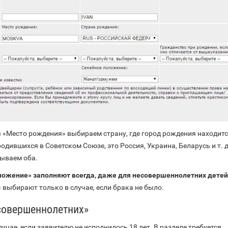
 «Место рождения» выбираем страну, где город рождения находит
одившихся в Советском Союзе, это Россия, Украина, Беларусь и т. д
зываем оба.
ожение» заполняют всегда, даже для несовершеннолетних детей
выбирают только в случае, если брака не было.
совершеннолетних»
лучае, если заявителю не исполнилось 18 лет. В разделе требуется