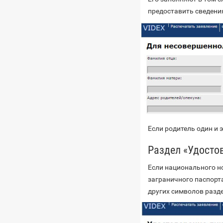
предоставить сведения
Если родитель один и 
Раздел «Удосто
Если национального н
заграничного паспорта
других символов разд