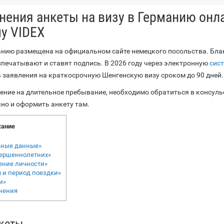
нения анкеты на визу в Германию онл
му VIDEX
манию размещена на официальном сайте немецкого посольства. Бла
спечатывают и ставят подпись. В 2026 году через электронную
сис
заявления на краткосрочную Шенгенскую визу сроком до 90 дней.
шение на длительное пребывание, необходимо обратиться в консуль
но и оформить анкету там.
ание
ьные данные»
вершеннолетних»
ение личности»
 и период поездки»
и»
нения