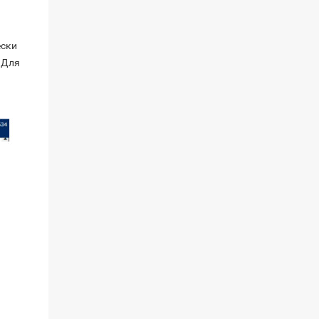
ески
 Для