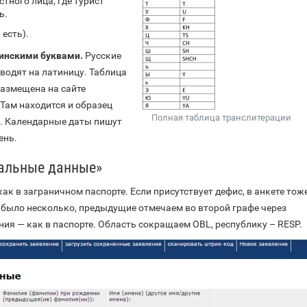
стного лица, где турист
ь.
есть).
тинскими буквами.
Русские
водят на латиницу. Таблица
азмещена на сайте
Там находится и образец
Полная таблица транслитерации
. Календарные даты пишут
ень.
альные данные»
к в заграничном паспорте. Если присутствует дефис, в анкете тож
 было несколько, предыдущие отмечаем во второй графе через
ия — как в паспорте. Область сокращаем OBL, республику – RESP.