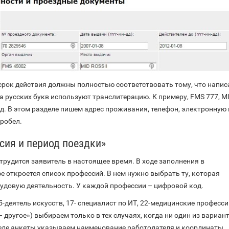
срок действия должны полностью соответствовать тому, что напис
а русских букв используют транслитерацию. К примеру, FMS 777, M
. д. В этом разделе пишем адрес проживания, телефон, электронную 
робел.
сия и период поездки»
трудится заявитель в настоящее время. В ходе заполнения в
 откроется список профессий. В нем нужно выбрать ту, которая
удовую деятельность. У каждой профессии – цифровой код.
-деятель искусств, 17- специалист по ИТ, 22-медицинские профессии 
– другое») выбираем только в тех случаях, когда ни один из вариан
деле анкеты указываем наименование работодателя и координаты.