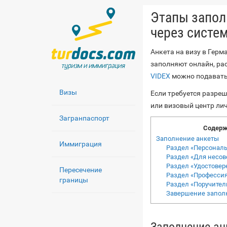
Этапы запол
через систе
Анкета на визу в Гер
заполняют онлайн, ра
VIDEX
можно подавать 
Визы
Если требуется разре
или визовый центр лич
Загранпаспорт
Содерж
Заполнение анкеты
Иммиграция
Раздел «Персонал
Раздел «Для несо
Раздел «Удостовер
Пересечение
Раздел «Профессия
границы
Раздел «Поручител
Завершение запол