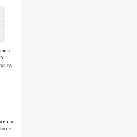
ано в
ID
почту.
и т. д.
тов не