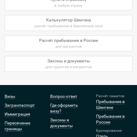
в любую страну
Калькулятор Шенгена
расчёт пребывания в Шенгенской зоне
Расчёт пребывания в России
для мигрантов
Законы и документы
для туристов и мигрантов
Визы
Вопрос-ответ
Расчёт лимитов
Пребывание в
Загранпаспорт
Где оформить
Шенгене
визу?
Иммиграция
Пребывание в
Законы и
России
Пересечение
документы
границы
Бронирование
Отель