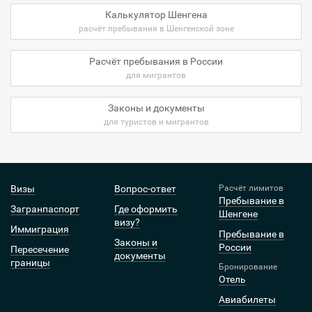
Калькулятор Шенгена
расчёт пребывания в Шенгенской зоне
Расчёт пребывания в России
для мигрантов
Законы и документы
для туристов и мигрантов
Визы
Вопрос-ответ
Расчёт лимитов
Пребывание в
Загранпаспорт
Где оформить
Шенгене
визу?
Иммиграция
Пребывание в
Законы и
России
Пересечение
документы
границы
Бронирование
Отель
Авиабилеты