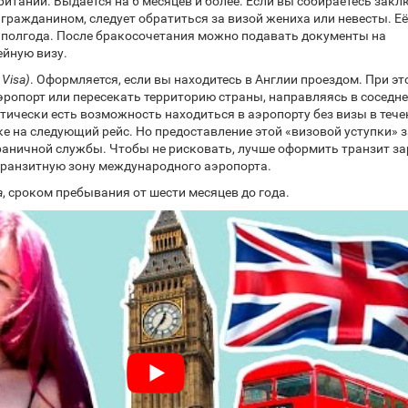
итании. Выдаётся на 6 месяцев и более. Если вы собираетесь зак
 гражданином, следует обратиться за визой жениха или невесты. Её
 полгода. После бракосочетания можно подавать документы на
йную визу.
 Visa)
. Оформляется, если вы находитесь в Англии проездом. При эт
ропорт или пересекать территорию страны, направляясь в соседне
етически есть возможность находиться в аэропорту без визы в тече
ке на следующий рейс. Но предоставление этой «визовой уступки» 
раничной службы. Чтобы не рисковать, лучше оформить транзит за
транзитную зону международного аэропорта.
а
, сроком пребывания от шести месяцев до года.