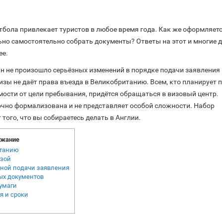
тбола привлекает туристов в любое время года. Как же оформляетс
ьно самостоятельно собрать документы? Ответы на этот и многие д
ее.
ян не произошло серьёзных изменений в порядке подачи заявления 
зы не даёт права въезда в Великобританию. Всем, кто планирует 
имости от цели пребывания, придётся обращаться в визовый центр.
очно формализована и не представляет особой сложности. Набор
 того, что вы собираетесь делать в Англии.
жание
итанию
изой
ной подачи заявления
ых документов
умаги
я и сроки