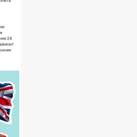
лючить
ом
е
ние 24
зависит
ранее