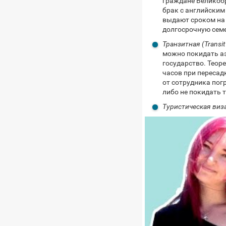
граждане Великобр
брак с английским
выдают сроком на
долгосрочную семе
Транзитная (Transit
можно покидать аэ
государство. Теор
часов при пересад
от сотрудника пог
либо не покидать 
Туристическая виз