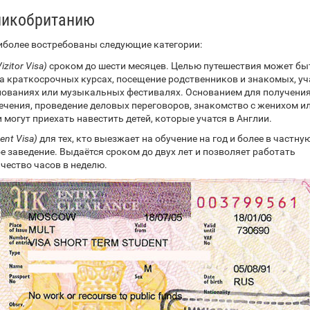
ликобританию
иболее востребованы следующие категории:
zitor Visa)
сроком до шести месяцев. Целью путешествия может бы
на краткосрочных курсах, посещение родственников и знакомых, уч
нованиях или музыкальных фестивалях. Основанием для получени
ечения, проведение деловых переговоров, знакомство с женихом и
 могут приехать навестить детей, которые учатся в Англии.
ent Visa)
для тех, кто выезжает на обучение на год и более в частну
е заведение. Выдаётся сроком до двух лет и позволяет работать
чество часов в неделю.