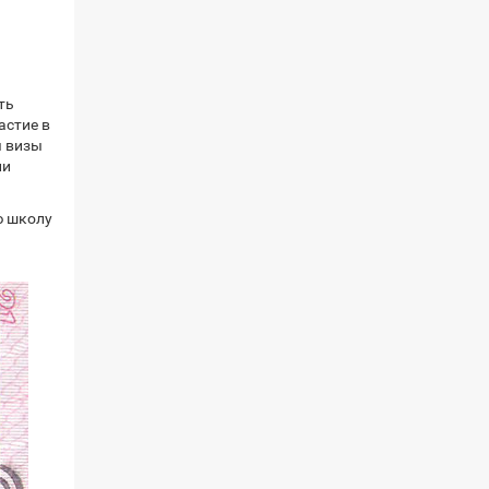
ть
астие в
я визы
ли
ю школу