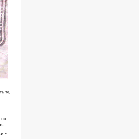
ь те,
.
 на
в.
ки −