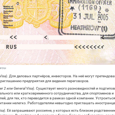
визы
Visa)
. Для деловых партнёров, инвесторов. На неё могут претендоват
приглашению предприятия для ведения переговоров.
r 2 или General Visa)
. Существует много разновидностей и подтипов
ельного или кратковременного сотрудничества, для спортсменов и
ей, для тех, кто переводится в рамках одной компании. Устроиться
итании нелегко. Работодателям невыгодно приглашать иностранце
isa)
. Её запрашивают россияне, у которых есть близкие родственни