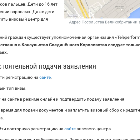
ов пальцев. Дети до 16 лет
ении взрослых. Даже дети
тить визовый центр для
Адрес Посольства Великобритании 
ний граждан существует уполномоченная организация «Teleperform
твенно в Консульство Соединённого Королевства следует только
аях.
тоятельной подачи заявления
ти регистрацию на
сайте
.
ый тип визы.
 на сайте в режиме онлайн и подтвердить подачу заявления.
время для подачи документов и заплатить визовый сбор с кредит
а.
йти повторную регистрацию на
сайте
визового центра.
ждение времени собеседования. Распечатать анкету, приглашение