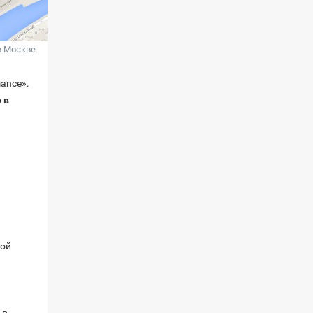
в Москве
ance».
 в
ной
 в