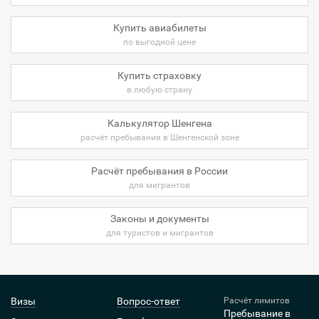
Купить авиабилеты
по выгодной цене
Купить страховку
в любую страну
Калькулятор Шенгена
расчёт пребывания в Шенгенской зоне
Расчёт пребывания в России
для мигрантов
Законы и документы
для туристов и мигрантов
Визы
Вопрос-ответ
Расчёт лимитов
Пребывание в