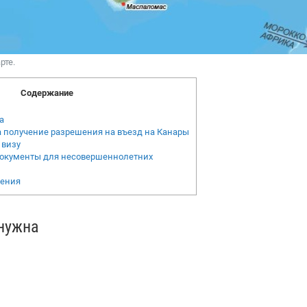
рте.
Содержание
а
на получение разрешения на въезд на Канары
 визу
окументы для несовершеннолетних
дения
 нужна