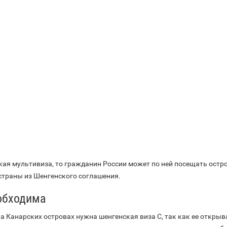
кая мультивиза, то гражданин России может по ней посещать остр
страны из Шенгенского соглашения.
обходима
а Канарских островах нужна шенгенская виза С, так как ее откры