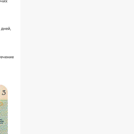
очих
 дней,
течение