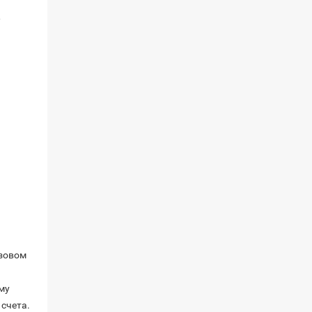
а
изовом
му
счета.