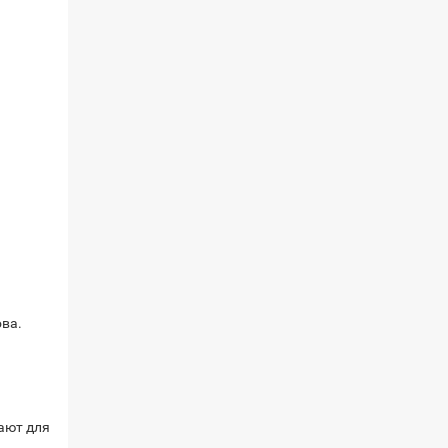
ова.
вают для