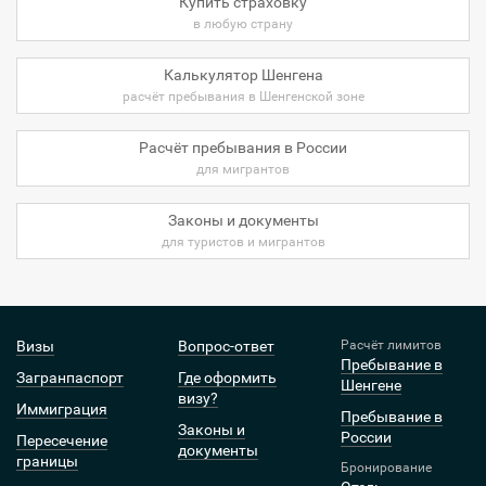
Купить страховку
в любую страну
Калькулятор Шенгена
расчёт пребывания в Шенгенской зоне
Расчёт пребывания в России
для мигрантов
Законы и документы
для туристов и мигрантов
Визы
Вопрос-ответ
Расчёт лимитов
Пребывание в
Загранпаспорт
Где оформить
Шенгене
визу?
Иммиграция
Пребывание в
Законы и
России
Пересечение
документы
границы
Бронирование