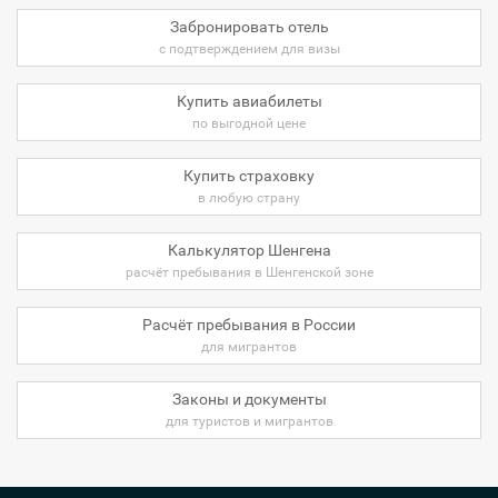
Забронировать отель
с подтверждением для визы
Купить авиабилеты
по выгодной цене
Купить страховку
в любую страну
Калькулятор Шенгена
расчёт пребывания в Шенгенской зоне
Расчёт пребывания в России
для мигрантов
Законы и документы
для туристов и мигрантов