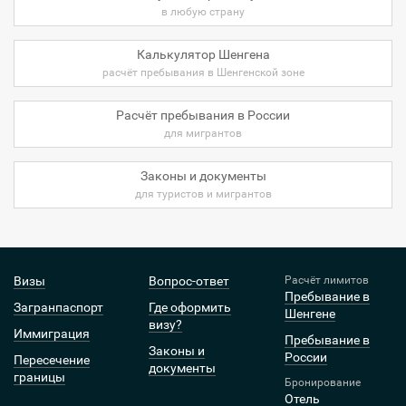
в любую страну
Калькулятор Шенгена
расчёт пребывания в Шенгенской зоне
Расчёт пребывания в России
для мигрантов
Законы и документы
для туристов и мигрантов
Визы
Вопрос-ответ
Расчёт лимитов
Пребывание в
Загранпаспорт
Где оформить
Шенгене
визу?
Иммиграция
Пребывание в
Законы и
России
Пересечение
документы
границы
Бронирование
Отель