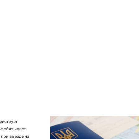
действует
ое обязывает
 при въезде на