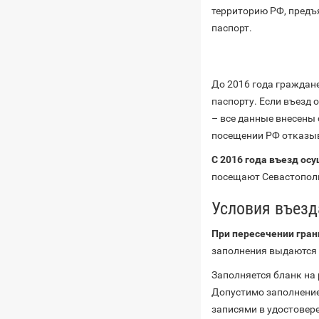
территорию РФ, предъ
паспорт.
До 2016 года граждан
паспорту. Если въезд
– все данные внесены
посещении РФ отказы
С 2016 года въезд ос
посещают Севастополь
Условия въезд
При пересечении гра
заполнения выдаются 
Заполняется бланк на
Допустимо заполнение
записями в удостовере