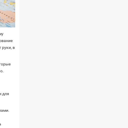
му
бование
 руки, в
торые
о.
и для
лами.
а