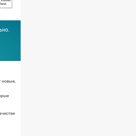
ьно.
я
т новые,
орые
ачестве