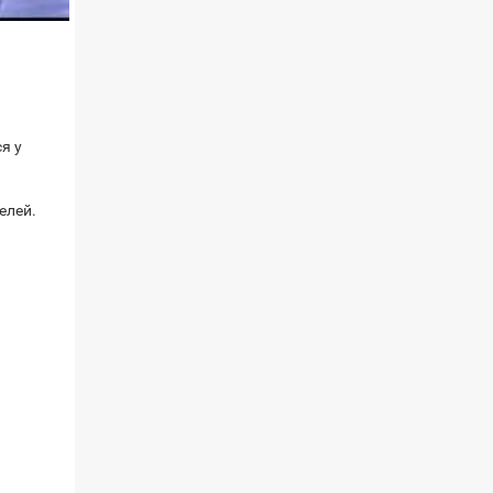
я у
елей.