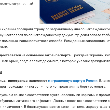
являть заграничный
е Украины посещали страну по заграничному или общегражданско
 осуществлялся по общегражданскому документу, действовало тре
 с помощью машинопечатного способа. Если данные заполнялись от
вали.
уществляется на основании загранпаспорта.
Граждане Украины, ко
 или Крым, предъявляют документ, в котором указано гражданств
а
ницы, иностранцы заполняют
миграционную карту в России
.
Бланк
при прохождении пограничного контроля или на борту самолета.
 русском языке в соответствии с установленными нормами и прави
 буквами латинского алфавита. Данные вносятся в соответствии с
нии личности. В бланке указывается конечная цель маршрута, дат