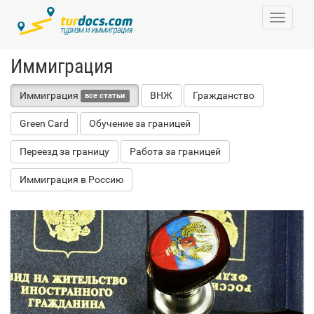
Toggle
navigati
Иммиграция
Иммиграция
ВНЖ
Гражданство
все статьи
Green Card
Обучение за границей
Переезд за границу
Работа за границей
Иммиграция в Россию